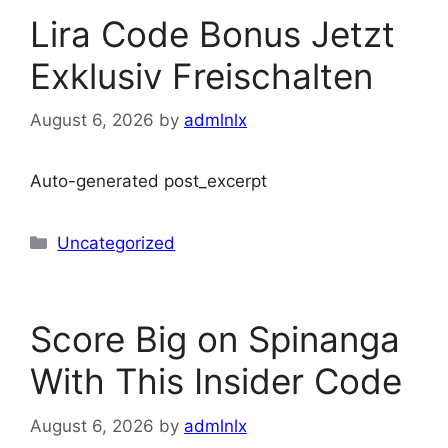
Lira Code Bonus Jetzt
Exklusiv Freischalten
August 6, 2026
by
admlnlx
Auto-generated post_excerpt
Categories
Uncategorized
Score Big on Spinanga
With This Insider Code
August 6, 2026
by
admlnlx