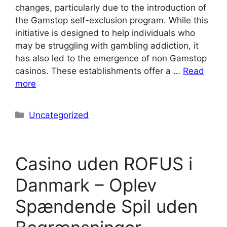
changes, particularly due to the introduction of
the Gamstop self-exclusion program. While this
initiative is designed to help individuals who
may be struggling with gambling addiction, it
has also led to the emergence of non Gamstop
casinos. These establishments offer a …
Read
more
Categories
Uncategorized
Casino uden ROFUS i
Danmark – Oplev
Spændende Spil uden