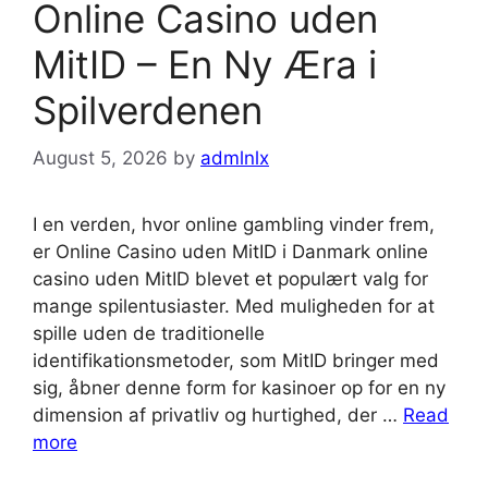
Online Casino uden
MitID – En Ny Æra i
Spilverdenen
August 5, 2026
by
admlnlx
I en verden, hvor online gambling vinder frem,
er Online Casino uden MitID i Danmark online
casino uden MitID blevet et populært valg for
mange spilentusiaster. Med muligheden for at
spille uden de traditionelle
identifikationsmetoder, som MitID bringer med
sig, åbner denne form for kasinoer op for en ny
dimension af privatliv og hurtighed, der …
Read
more