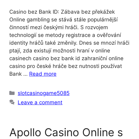
Casino bez Bank ID: Zábava bez překážek
Online gambling se stává stále populárnější
činností mezi českými hráči. S rozvojem
technologií se metody registrace a ověřování
identity hráčů také změnily. Dnes se mnozí hráči
ptají, zda existují možnosti hraní v online
casinech casino bez bank id zahraniční online
casino pro české hráče bez nutnosti používat
Bank …
Read more
Categories
slotcasinogame5085
Leave a comment
Apollo Casino Online s