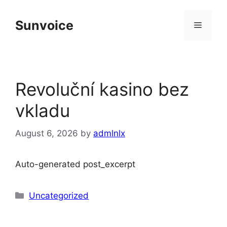
Skip
to
Sunvoice
Menu
content
amonbet
dazardbet
spin
slotoro
chicken
casoola
plinko
sport
casino
aura
casino
road
casino
game
italia
casino
Revoluční kasino bez
demo
bet
vkladu
August 6, 2026
by
admlnlx
Auto-generated post_excerpt
Categories
Uncategorized