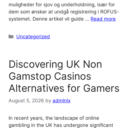
muligheder for sjov og underholdning, især for
dem som ønsker at undgå registrering i ROFUS-
systemet. Denne artikel vil guide …
Read more
Categories
Uncategorized
Discovering UK Non
Gamstop Casinos
Alternatives for Gamers
August 5, 2026
by
admlnlx
In recent years, the landscape of online
gambling in the UK has undergone significant