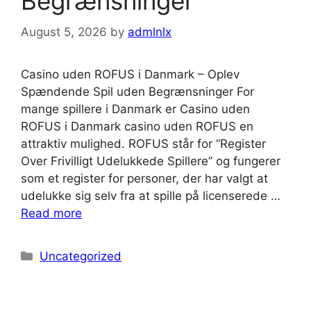
Begrænsninger
August 5, 2026
by
admlnlx
Casino uden ROFUS i Danmark – Oplev
Spændende Spil uden Begrænsninger For
mange spillere i Danmark er Casino uden
ROFUS i Danmark casino uden ROFUS en
attraktiv mulighed. ROFUS står for “Register
Over Frivilligt Udelukkede Spillere” og fungerer
som et register for personer, der har valgt at
udelukke sig selv fra at spille på licenserede …
Read more
Categories
Uncategorized