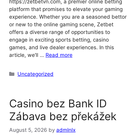
https://zetbetvn.com, a premier online betting
platform that promises to elevate your gaming
experience. Whether you are a seasoned bettor
or new to the online gaming scene, Zetbet
offers a diverse range of opportunities to
engage in exciting sports betting, casino
games, and live dealer experiences. In this
article, we’ll …
Read more
Categories
Uncategorized
Casino bez Bank ID
Zábava bez překážek
August 5, 2026
by
admlnlx