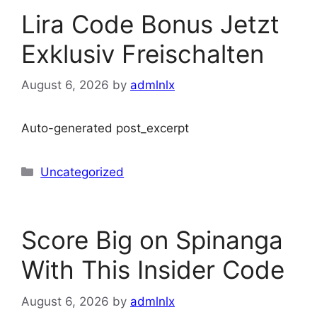
Lira Code Bonus Jetzt
Exklusiv Freischalten
August 6, 2026
by
admlnlx
Auto-generated post_excerpt
Categories
Uncategorized
Score Big on Spinanga
With This Insider Code
August 6, 2026
by
admlnlx